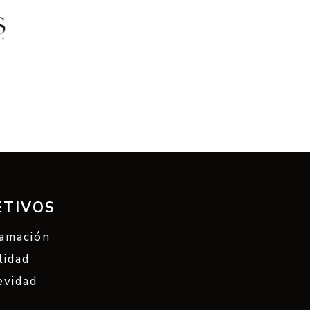
ETIVOS
lamación
lidad
evidad