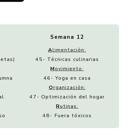
Semana 12
A
limentación:
cetas)
45- Técnicas culinarias
M
ovimiento:
lumna
46- Yoga en casa
O
rganización:
al
47- Optimización del hogar
R
utinas:
so
48- Fuera tóxicos