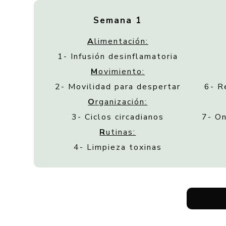
Semana 1
A
limentación:
1- Infusión desinflamatoria
M
ovimiento:
2- Movilidad para despertar
6- R
O
rganización:
3- Ciclos circadianos
7- O
R
utinas:
4- Limpieza toxinas