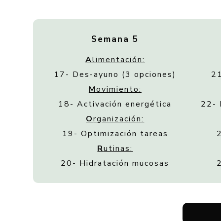
Semana 5
A
limentación:
17- Des-ayuno (3 opciones)
21
M
ovimiento:
18- Activación energética
22- 
O
rganización:
19- Optimización tareas
R
utinas:
20- Hidratación mucosas