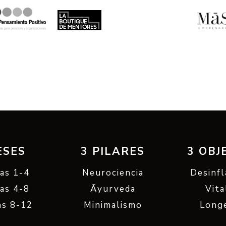
ESES
3 PILARES
3 OBJ
as 1-4
Neurociencia
Desinf
as 4-8
Āyurveda
Vita
s 8-12
Minimalismo
Long