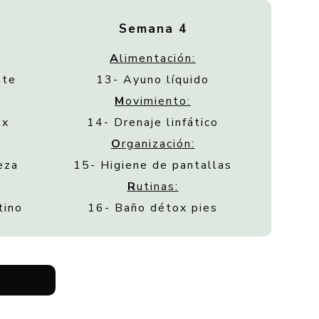
Semana 4
A
limentación:
nte
13- Ayuno líquido
M
ovimiento:
ox
14- Drenaje linfático
O
rganización:
eza
15- Higiene de pantallas
R
utinas:
tino
16- Baño détox pies