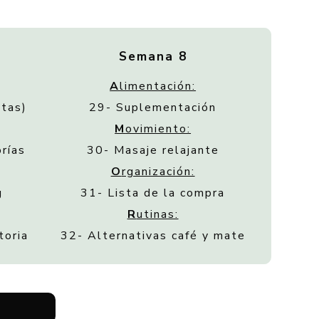
Semana 8
A
limentación:
etas)
29- Suplementación
M
ovimiento:
orías
30- Masaje relajante
O
rganización:
g
31- Lista de la compra
R
utinas:
toria
32- Alternativas café y mate