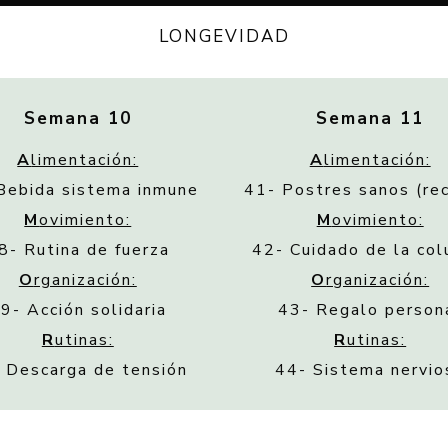
LONGEVIDAD
Semana 10
Semana 11
A
limentación:
A
limentación:
Bebida sistema inmune
41- Postres sanos (re
M
ovimiento:
M
ovimiento:
8- Rutina de fuerza
42- Cuidado de la co
O
rganización:
O
rganización:
9- Acción solidaria
43- Regalo person
R
utinas:
R
utinas:
 Descarga de tensión
44- Sistema nervio