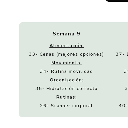
Semana 9
A
limentación:
33- Cenas (mejores opciones)
37- 
M
ovimiento:
34- Rutina movilidad
3
O
rganización:
35- Hidratación correcta
3
R
utinas:
36- Scanner corporal
40-