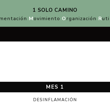
1 SOLO CAMINO
imentación
M
ovimiento
O
rganización
R
ut
MES 1
DESINFLAMACIÓN