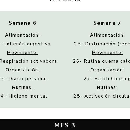
Semana 6
Semana 7
A
limentación:
A
limentación:
- Infusión digestiva
25- Distribución (rec
M
ovimiento:
M
ovimiento:
Respiración activadora
26- Rutina quema cal
O
rganización:
O
rganización:
23- Diario personal
27- Batch Cookin
R
utinas:
R
utinas:
24- Higiene mental
28- Activación circula
MES 3