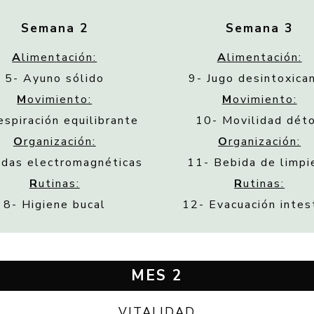
Semana 2
Semana 3
A
limentación:
A
limentación:
5- Ayuno sólido
9- Jugo desintoxica
M
ovimiento:
M
ovimiento:
espiración equilibrante
10- Movilidad dét
O
rganización:
O
rganización:
ndas electromagnéticas
11- Bebida de limpi
R
utinas:
R
utinas:
8- Higiene bucal
12- Evacuación intes
MES 2
VITALIDAD