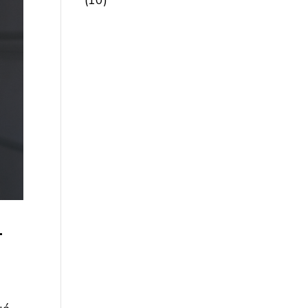
(10)
L