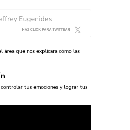
Jeffrey Eugenides
HAZ CLICK PARA TWITTEAR
el área que nos explicara
cómo las
ín
 controlar tus emociones y lograr tus