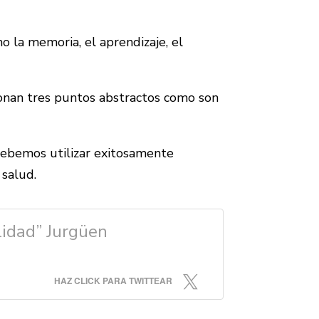
o la memoria, el aprendizaje, el
cionan tres puntos abstractos como son
debemos utilizar exitosamente
 salud.
lidad” Jurgüen
HAZ CLICK PARA TWITTEAR